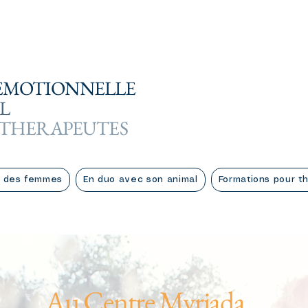
EMOTIONNELLE
L
 THERAPEUTES
 des femmes
En duo avec son animal
Formations pour t
Au Centre Myriada...