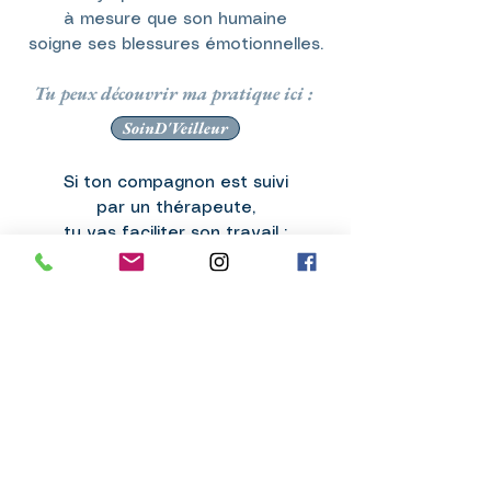
à mesure que son humaine
soigne ses blessures émotionnelles.
Tu peux découvrir ma pratique ici :
SoinD'Veilleur
Si ton compagnon est suivi
par un thérapeute,
tu vas faciliter son travail :
ses anciennes résistances
auront fondu
grâce à ta propre régulation.
L'évolution conjointe
de ton animal avec toi
est tellement belle
et tellement libératrice ✨
que je tiens à te donner les clefs