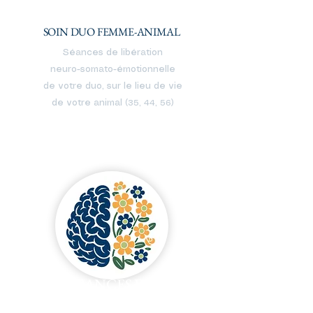
SOIND'VEILLEUR
SOIN DUO FEMME-ANIMAL
Séances de libération
neuro-somato-émotionnelle
de votre duo,
sur le lieu de vie
de votre animal
(35, 44, 56)
SEANCES DE
PSYCHO-ENERGETIQUE