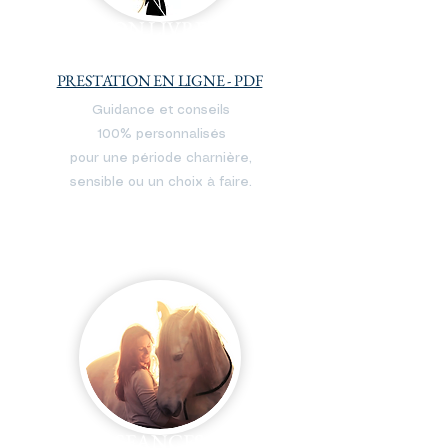
TON LIVRET
DE TRANSITION
PRESTATION EN LIGNE - PDF
Guidance et conseils
100% personnalisés
pour une période charnière,
sensible ou un choix à faire.
SEANCES