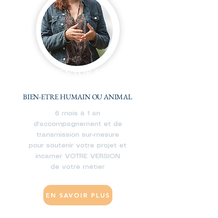
MENTORAT
ALIGNEE & LEGITIME
BIEN-ETRE HUMAIN OU ANIMAL
6 mois à 1 an
d'accompagnement et de
transmission sur-mesure
pour soutenir votre projet
et
incarner VOTRE VERSION
de votre métier
EN SAVOIR PLUS