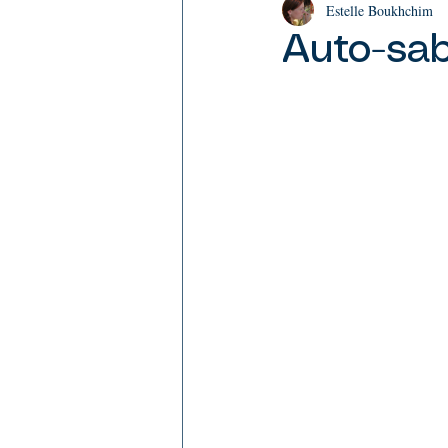
Estelle Boukhchim
Guidances
Auto-sabo