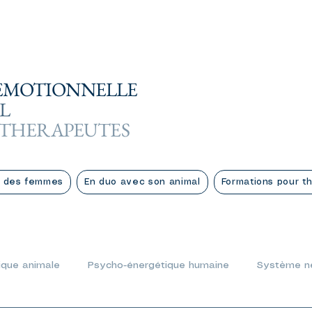
EMOTIONNELLE
L
 THERAPEUTES
 des femmes
En duo avec son animal
Formations pour t
ique animale
Psycho-énergétique humaine
Système n