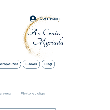
Connexion
hérapeutes
E-book
Blog
erveux
Phyto et oligo